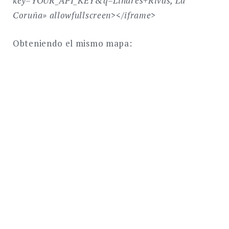
key=YOUR_API_KEY
&q=Linares+Rivas, La
Coruña» allowfullscreen>
</iframe>
Obteniendo el mismo mapa: