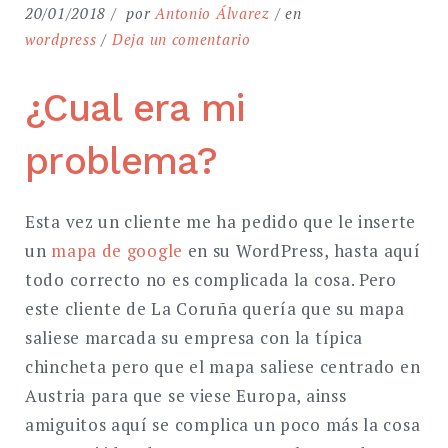
20/01/2018
por
Antonio Álvarez
en
en
wordpress
Deja un comentario
Centrar
el
¿Cual era mi
mapa
de
problema?
google
en
Esta vez un cliente me ha pedido que le inserte
distinto
punto
un
mapa de google
en su WordPress, hasta aquí
a
todo correcto no es complicada la cosa. Pero
tu
este cliente de La Coruña quería que su mapa
ubicación
saliese marcada su empresa con la típica
chincheta pero que el mapa saliese centrado en
Austria para que se viese Europa, ainss
amiguitos aquí se complica un poco más la cosa