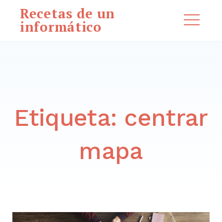
Saltar
Recetas de un
al
informático
ME
contenido
Buscar:
BUSCAR
Etiqueta:
centrar
mapa