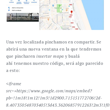
Una vez localizada pinchamos en compartir. Se
abrirá una nueva ventana en la que tendremos
que pincharen
insertar mapa
y bualá
ahí tenemos nuestro código, será algo parecido
a esto:
<iframe
src=»https://www.google.com/maps/embed?
pb=!1m18!1m12!1m3!1d2900.715151772706!2d-
8.407350548703405!3d43.36206857912263!2m3!1f0