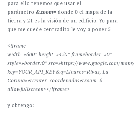
para ello tenemos que usar el
parámetro
&zoom=
donde 0 el mapa de la
tierra y 21 es la visión de un edificio. Yo para
que me quede centradito le voy a poner 5
<iframe
width=»600″
height=»450″
frameborder=»0″
style=»border:0″
src=»https://www.google.com/maps
key=YOUR_API_KEY
&q=Linares+Rivas, La
Coruña»&center=coordenadas&zoom=6
allowfullscreen>
</iframe>
y obtengo: