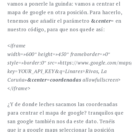
vamos a ponerle la guinda: vamos a centrar el
mapa de google en otra posición. Para hacerlo,
tenemos que añadir el parámetro
&
center=
en
nuestro código, para que nos quede así:
<iframe
width=»600″
height=»450″
frameborder=»0″
style=»border:0″
src=»https://www.google.com/maps
key=YOUR_API_KEY
&q=Linares+Rivas, La
Coruña»
&center=coordenadas
allowfullscreen>
</iframe>
¿Y de donde leches sacamos las coordenadas
para centrar el mapa de google? tranquilos que
san google también nos da este dato. Tenéis
que ir a google maps seleccionar la posición