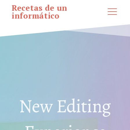
Saltar
Recetas de un
al
informático
ME
contenido
EXPAND
DROPDO
Buscar:
BUSCAR
New Editing