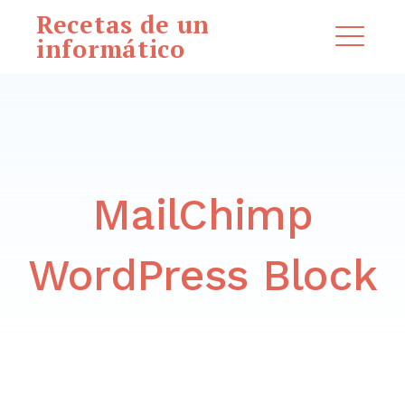
Saltar
Recetas de un
al
informático
ME
contenido
EXPAND
DROPDO
MailChimp
Buscar:
BUSCAR
WordPress Block